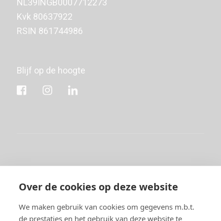
NL39INGB0007712273
Kvk
80637922
RSIN 861744986
Blijf op de hoogte
Copyright © 2026 Stichting Komma | Alle rechten
Over de cookies op deze website
voorbehouden
We maken gebruik van cookies om gegevens m.b.t.
de prestaties en het gebruik van deze website te
Privacy
Disclaimer
Cookies
Algemene voorwaarden