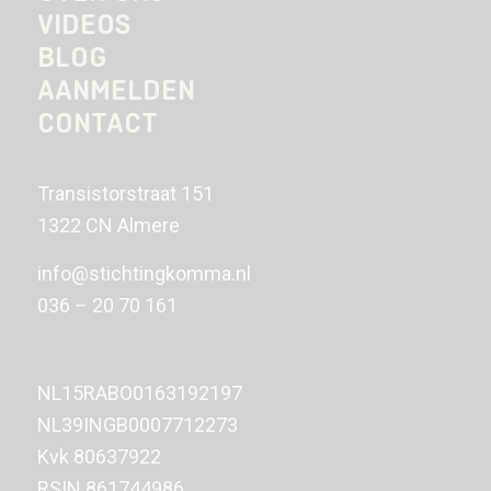
VIDEOS
BLOG
AANMELDEN
CONTACT
Transistorstraat 151
1322 CN Almere
info@stichtingkomma.nl
036 – 20 70 161
NL15RABO0163192197
NL39INGB0007712273
Kvk
80637922
RSIN 861744986