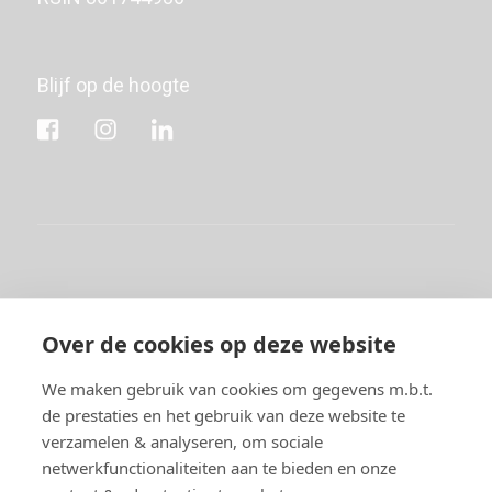
Blijf op de hoogte
Copyright © 2026 Stichting Komma | Alle rechten
Over de cookies op deze website
voorbehouden
We maken gebruik van cookies om gegevens m.b.t.
de prestaties en het gebruik van deze website te
Privacy
Disclaimer
Cookies
Algemene voorwaarden
verzamelen & analyseren, om sociale
netwerkfunctionaliteiten aan te bieden en onze