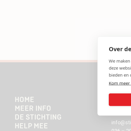
Over de
We maken g
deze websi
bieden en 
Kom meer 
HOME
Transist
MEER INFO
1322 CN
DE STICHTING
info@st
HELP MEE
036 – 2