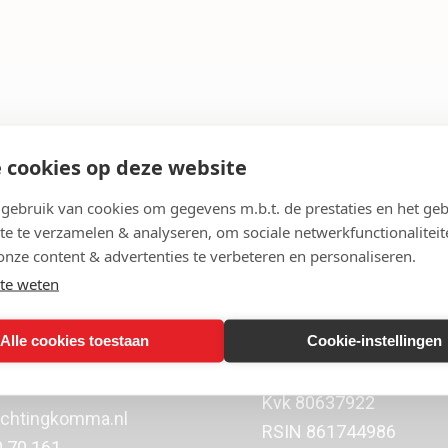
 cookies op deze website
ebruik van cookies om gegevens m.b.t. de prestaties en het geb
te te verzamelen & analyseren, om sociale netwerkfunctionaliteit
onze content & advertenties te verbeteren en personaliseren.
te weten
Alle cookies toestaan
Cookie-instellingen
orstraat 151
NL15RABO016319219
 Almere
NL39INGB0007712273
Kvk
80637922
ichtingkomma.nl
RSIN 861744986
0 70 161